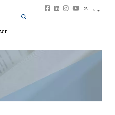
GR
nl
andere tal
ACT