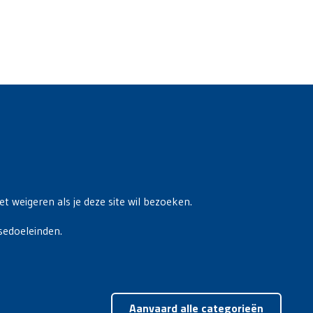
t weigeren als je deze site wil bezoeken.
sedoeleinden.
Toest
Aanvaard alle categorieën