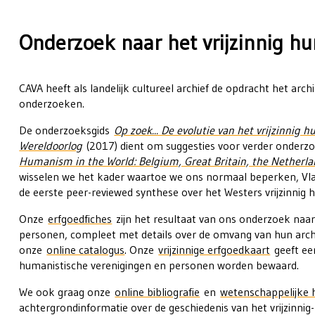
Onderzoek naar het vrijzinnig 
CAVA heeft als landelijk cultureel archief de opdracht het arch
onderzoeken.
De onderzoeksgids
Op zoek... De evolutie van het vrijzinni
Wereldoorlog
(2017) dient om suggesties voor verder onderzo
Humanism in the World: Belgium, Great Britain, the Netherl
wisselen we het kader waartoe we ons normaal beperken, Vlaa
de eerste peer-reviewed synthese over het Westers vrijzinnig
Onze
erfgoedfiches
zijn het resultaat van ons onderzoek naar 
personen, compleet met details over de omvang van hun archi
onze
online catalogus
. Onze
vrijzinnige erfgoedkaart
geeft een
humanistische verenigingen en personen worden bewaard.
We ook graag onze
online bibliografie
en
wetenschappelijke 
achtergrondinformatie over de geschiedenis van het vrijzinni