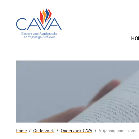
Naar de inhoud
HO
Onderzoek
naar
het
vrijzinnig
humanisme
in
U bent hier
Home
Onderzoek
Onderzoek CAVA
Vrijzinnig humanisme
Vlaanderen