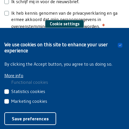
Ik schrijf mij in voor de nieuwsbrief.
Ik heb kennis genomen van de privacyverklaring en ga
ermee akkoord dat mijn persoonsgegevens in
Cookie settings
Required
overeenstemming hiermee verwerkt worden.
Lees hier de
privacyverklaring
.
We use cookies on this site to enhance your user
experience
By clicking the Accept button, you agree to us doing so.
More info
Functional cookies
These
Statistics cookies
cookies
These
Marketing cookies
are
third
essential
These
Privacyverklaring
|
Cookiebeleid
party
for
third
Save preferences
cookies
you
party
collect
Withdraw consent
to