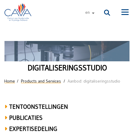
Skip to main content
en
other languages
Men
Aanbod:
digitaliseringsstudio
DIGITALISERINGSSTUDIO
You are here
Home
Products and Services
Aanbod: digitaliseringsstudio
TENTOONSTELLINGEN
PUBLICATIES
EXPERTISEDELING