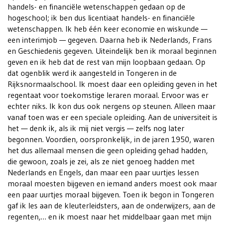
handels- en financiële wetenschappen gedaan op de
hogeschool; ik ben dus licentiaat handels- en financiële
wetenschappen. Ik heb één keer economie en wiskunde —
een interimjob — gegeven. Daarna heb ik Nederlands, Frans
en Geschiedenis gegeven. Uiteindelijk ben ik moraal beginnen
geven en ik heb dat de rest van mijn loopbaan gedaan. Op
dat ogenblik werd ik aangesteld in Tongeren in de
Rijksnormaalschool. Ik moest daar een opleiding geven in het
regentaat voor toekomstige leraren moraal. Ervoor was er
echter niks. Ik kon dus ook nergens op steunen. Alleen maar
vanaf toen was er een speciale opleiding. Aan de universiteit is
het — denk ik, als ik mij niet vergis — zelfs nog later
begonnen. Voordien, oorspronkelijk, in de jaren 1950, waren
het dus allemaal mensen die geen opleiding gehad hadden,
die gewoon, zoals je zei, als ze niet genoeg hadden met
Nederlands en Engels, dan maar een paar uurtjes lessen
moraal moesten bijgeven en iemand anders moest ook maar
een paar uurtjes moraal bijgeven. Toen ik begon in Tongeren
gaf ik les aan de kleuterleidsters, aan de onderwijzers, aan de
regenten,… en ik moest naar het middelbaar gaan met mijn