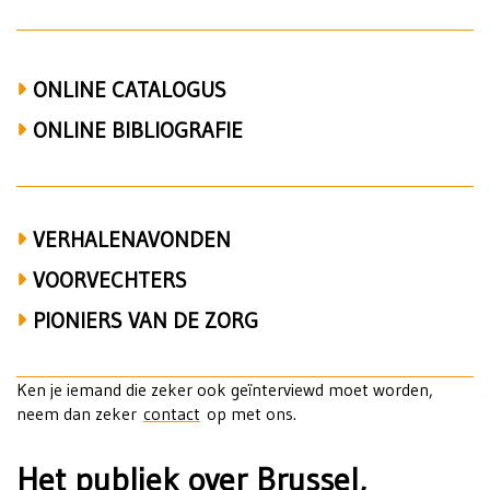
zedenleer,
Gent,
HV,
ONLINE CATALOGUS
Lucien
ONLINE BIBLIOGRAFIE
De
Coninck,
VERHALENAVONDEN
familie,
VOORVECHTERS
vrijzinnigheid,
PIONIERS VAN DE ZORG
Limburg
Ken je iemand die zeker ook geïnterviewd moet worden,
neem dan zeker
contact
op met ons.
Het publiek over Brussel,