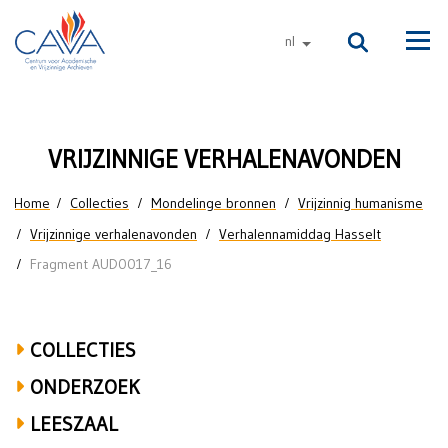
Naar de inhoud
nl
andere talen
Men
Het
VRIJZINNIGE VERHALENAVONDEN
publiek
U bent hier
Home
Collecties
Mondelinge bronnen
Vrijzinnig humanisme
over
Vrijzinnige verhalenavonden
Verhalennamiddag Hasselt
Brussel,
Fragment AUD0017_16
atheneum,
leerkracht,
COLLECTIES
niet-
ONDERZOEK
confessionele
LEESZAAL