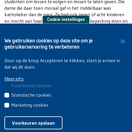
studenten om lessen te volgen en lessen te laten geven. Die
dame die daar toen moraal gaf in het middelbaar was
katholieker dan de paus. Ze had ook zeven of acht kinderen
Cookie-instellingen
en mocht van haar man niet aan geboortebeperking doen en
van die toestanden. Ja, dat was toen zo. Er was geen
opleiding en dan was het vaak zo: “Als u een tekort hebt,
We gebruiken cookies op deze site om je
geef het dan maar.” Toen had dat weinig met een opleiding te
gebruikerservaring te verbeteren
maken. Ik denk dat het pas later meer een vrijzinnige
stempel gekregen heeft.
Door op de knop Accepteren te klikken, stem je ermee in
dat wij dit doen.
Meer info
Functionele cookies
Deze
Statistische cookies
cookies
Deze
Marketing cookies
zijn
cookies
noodzakelijk
Deze
Privacyverklaring
|
Cookiebeleid
van
om
cookies
Voorkeuren opslaan
derden
de
van
brengen