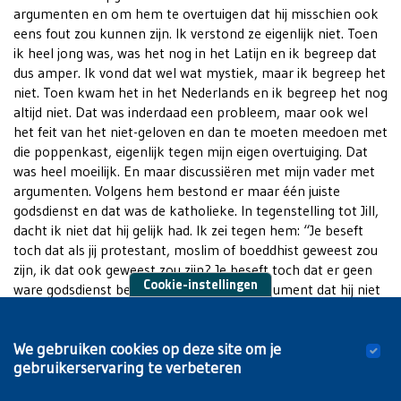
argumenten en om hem te overtuigen dat hij misschien ook
eens fout zou kunnen zijn. Ik verstond ze eigenlijk niet. Toen
ik heel jong was, was het nog in het Latijn en ik begreep dat
dus amper. Ik vond dat wel wat mystiek, maar ik begreep het
niet. Toen kwam het in het Nederlands en ik begreep het nog
altijd niet. Dat was inderdaad een probleem, maar ook wel
het feit van het niet-geloven en dan te moeten meedoen met
die poppenkast, eigenlijk tegen mijn eigen overtuiging. Dat
was heel moeilijk. En maar discussiëren met mijn vader met
argumenten. Volgens hem bestond er maar één juiste
godsdienst en dat was de katholieke. In tegenstelling tot Jill,
dacht ik niet dat hij gelijk had. Ik zei tegen hem: “Je beseft
toch dat als jij protestant, moslim of boeddhist geweest zou
zijn, ik dat ook geweest zou zijn? Je beseft toch dat er geen
Cookie-instellingen
ware godsdienst bestaat.” Dat was een argument dat hij niet
vatte. We zijn wel altijd blijven omgaan met elkaar, maar de
grens was bereikt: ik was niet gelovig en hij wel. Problemen
We gebruiken cookies op deze site om je
met hem persoonlijk heeft dat nooit echt gegeven. Het werd
gebruikerservaring te verbeteren
gewoon niet aanvaard. Alleen had hij het er een beetje
moeilijk mee. Er werd niet over gesproken.