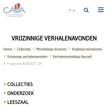
Naar de inhoud
nl
andere talen
Men
Lut
VRIJZINNIGE VERHALENAVONDEN
Machiels
U bent hier
Home
Collecties
Mondelinge bronnen
Vrijzinnig humanisme
over
Vrijzinnige verhalenavonden
Verhalennamiddag Hasselt
familie,
Fragment AUD0017_09
paus,
misviering
COLLECTIES
ONDERZOEK
LEESZAAL