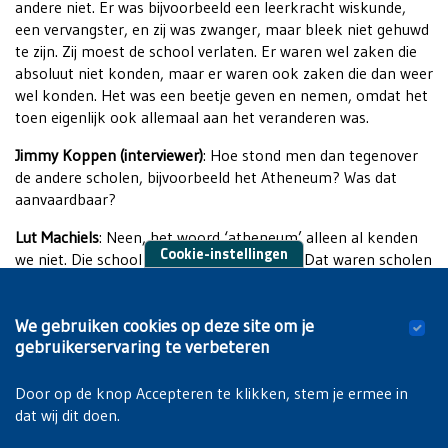
andere niet. Er was bijvoorbeeld een leerkracht wiskunde,
een vervangster, en zij was zwanger, maar bleek niet gehuwd
te zijn. Zij moest de school verlaten. Er waren wel zaken die
absoluut niet konden, maar er waren ook zaken die dan weer
wel konden. Het was een beetje geven en nemen, omdat het
toen eigenlijk ook allemaal aan het veranderen was.
Jimmy Koppen (interviewer)
: Hoe stond men dan tegenover
de andere scholen, bijvoorbeeld het Atheneum? Was dat
aanvaardbaar?
Lut Machiels
: Neen, het woord ‘atheneum’ alleen al kenden
Cookie-instellingen
we niet. Die school werd zo niet genoemd. Dat waren scholen
die niet konden, zogezegd scholen voor het slechte volk, de
basse classe. Dat werd niet voor vol aanzien. Het werd ook zo
We gebruiken cookies op deze site om je
benoemd en wij voelden dat ook zo aan, aangezien wij ook
gebruikerservaring te verbeteren
van thuis uit meekregen dat die scholen niet deugden. Het
waren staatsscholen.
Door op de knop Accepteren te klikken, stem je ermee in
dat wij dit doen.