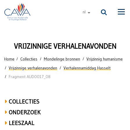
Naar de inhoud
nl
andere talen
Men
Lut
VRIJZINNIGE VERHALENAVONDEN
Machiels
U bent hier
Home
Collecties
Mondelinge bronnen
Vrijzinnig humanisme
over
Vrijzinnige verhalenavonden
Verhalennamiddag Hasselt
Hasselt,
Fragment AUD0017_08
onderwijs,
leerkracht,
COLLECTIES
misviering,
ONDERZOEK
abortus,
LEESZAAL