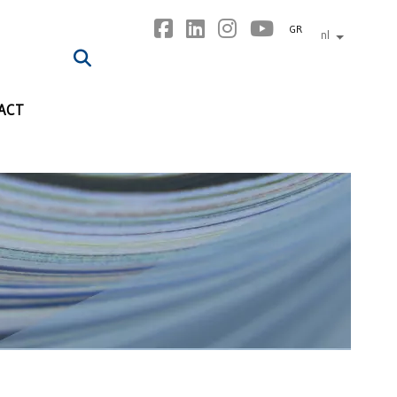
GR
nl
andere tal
ACT