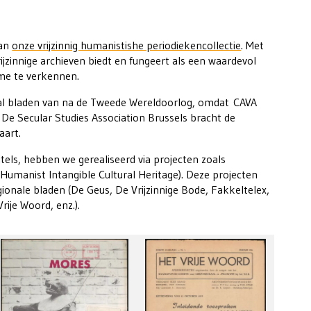
van
onze vrijzinnig humanistishe periodiekencollectie
. Met
jzinnige archieven biedt en fungeert als een waardevol
sme te verkennen.
oral bladen van na de Tweede Wereldoorlog, omdat CAVA
. De Secular Studies Association Brussels bracht de
aart.
itels, hebben we gerealiseerd via projecten zoals
Humanist Intangible Cultural Heritage). Deze projecten
gionale bladen (De Geus, De Vrijzinnige Bode, Fakkeltelex,
rije Woord, enz.).