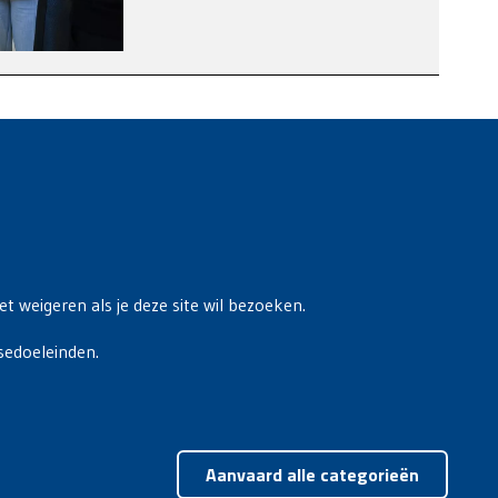
t weigeren als je deze site wil bezoeken.
sedoeleinden.
Toest
Aanvaard alle categorieën