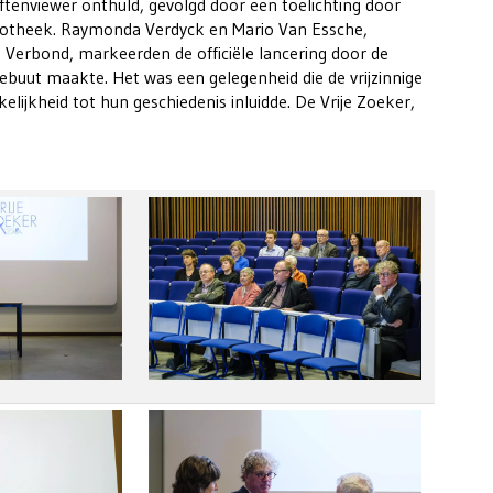
ftenviewer onthuld, gevolgd door een toelichting door
iotheek. Raymonda Verdyck en Mario Van Essche,
h Verbond, markeerden de officiële lancering door de
ebuut maakte. Het was een gelegenheid die de vrijzinnige
jkheid tot hun geschiedenis inluidde. De Vrije Zoeker,